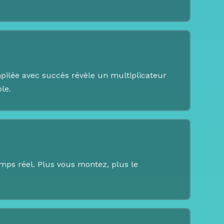
ilée avec succès révèle un multiplicateur
le.
emps réel. Plus vous montez, plus le