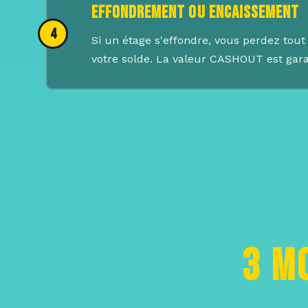
Effondrement ou Encaissement
4
Si un étage s'effondre, vous perdez tout
votre solde. La valeur CASHOUT est garan
3 M