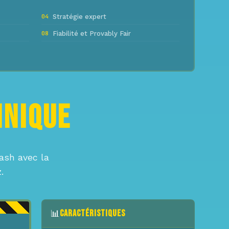
Stratégie expert
Fiabilité et Provably Fair
hnique
ash avec la
.
📊
Caractéristiques