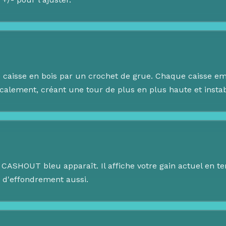
aisse en bois par un crochet de grue. Chaque caisse emp
icalement, créant une tour de plus en plus haute et instab
 CASHOUT bleu apparaît. Il affiche votre gain actuel en t
 d'effondrement aussi.