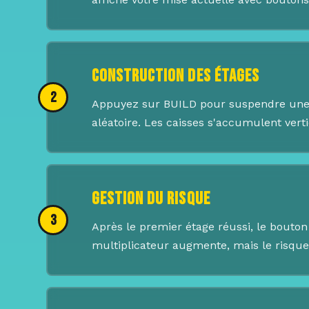
Construction des Étages
2
Appuyez sur BUILD pour suspendre une c
aléatoire. Les caisses s'accumulent vert
Gestion du Risque
3
Après le premier étage réussi, le bouton
multiplicateur augmente, mais le risque