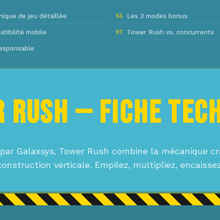
ique de jeu détaillée
Les 3 modes bonus
tibilité mobile
Tower Rush vs. concurrents
esponsable
 Rush — Fiche Tec
par Galaxsys, Tower Rush combine la mécanique cr
construction verticale. Empilez, multipliez, encaissez