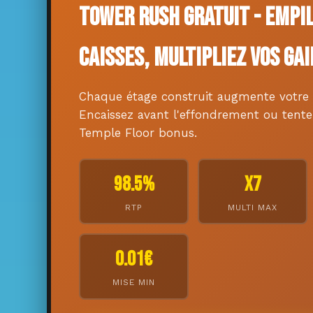
Tower Rush Gratuit - Empi
Caisses, Multipliez vos Ga
Chaque étage construit augmente votre m
Encaissez avant l'effondrement ou tentez
Temple Floor bonus.
98.5%
x7
RTP
MULTI MAX
0.01€
MISE MIN