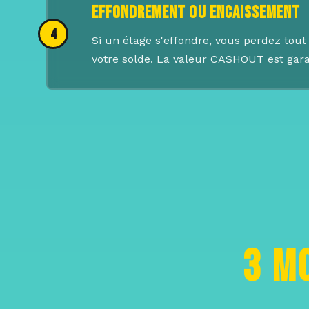
Effondrement ou Encaissement
4
Si un étage s'effondre, vous perdez tout
votre solde. La valeur CASHOUT est garan
3 M