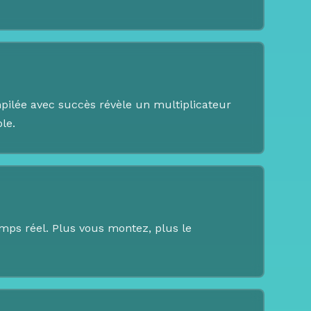
ilée avec succès révèle un multiplicateur
le.
emps réel. Plus vous montez, plus le