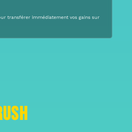
 pour transférer immédiatement vos gains sur
Rush