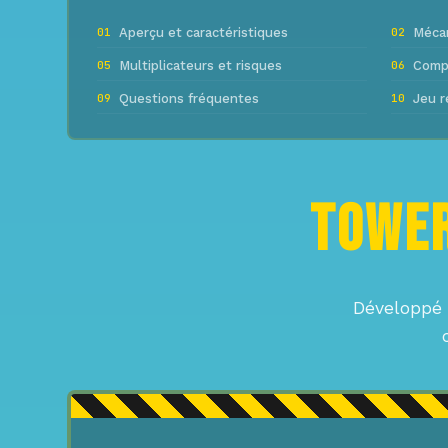
Aperçu et caractéristiques
Mécan
Multiplicateurs et risques
Compa
Questions fréquentes
Jeu r
Tower
Développé 