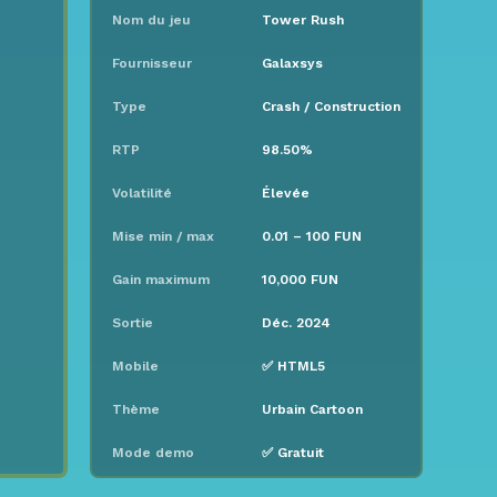
Nom du jeu
Tower Rush
Fournisseur
Galaxsys
Type
Crash / Construction
RTP
98.50%
Volatilité
Élevée
Mise min / max
0.01 – 100 FUN
Gain maximum
10,000 FUN
Sortie
Déc. 2024
Mobile
✅ HTML5
Thème
Urbain Cartoon
Mode demo
✅ Gratuit