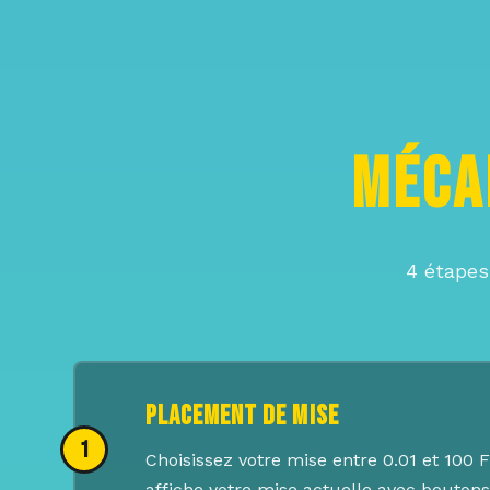
Méca
4 étapes
Placement de Mise
1
Choisissez votre mise entre 0.01 et 100
affiche votre mise actuelle avec boutons 