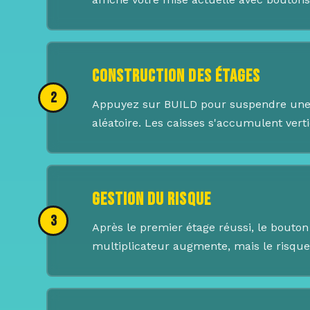
Construction des Étages
2
Appuyez sur BUILD pour suspendre une c
aléatoire. Les caisses s'accumulent vert
Gestion du Risque
3
Après le premier étage réussi, le bouton
multiplicateur augmente, mais le risque