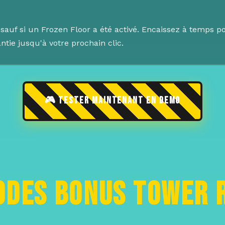
 sauf si un Frozen Floor a été activé. Encaissez à temps
tie jusqu'à votre prochain clic.
🎮 TESTER MAINTENANT EN DEMO
odes Bonus Tower 